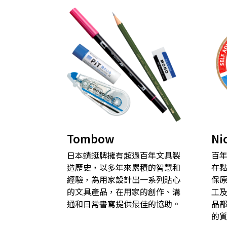
Tombow
Ni
日本蜻蜓牌擁有超過百年文具製
百
造歷史，以多年來累積的智慧和
在
經驗，為用家設計出一系列貼心
保
的文具產品，在用家的創作、溝
工
通和日常書寫提供最佳的協助。
品
的