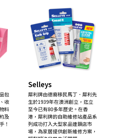
Selleys
品包
犀利牌由德裔移民馬丁．犀利先
、收
生於1939年在澳洲創立，迄立
物料
至今已有80多年歷史。在香
約及
港，犀利牌的自助維修站產品系
手！
列成功打入大型家品連鎖店市
場，為家居提供創新維修方案，