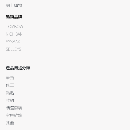
網上購物
暢銷品牌
TOMBOW
NICHIBAN
SYSMAX
SELLEYS
產品用途分類
筆類
修正
黏貼
收納
精選套裝
家居維護
其他