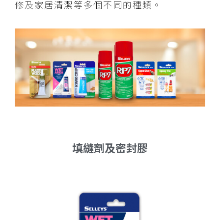
修及家居清潔等多個不同的種類。
填縫劑及密封膠