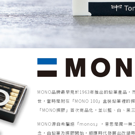
MONO品牌最早見於1963年推出的鉛筆產品，
世，當時是附在「MONO 100」盒裝鉛筆裡的擦
「MONO擦膠」首次商品化，並以藍、白、黑
MONO源自希臘語「monos」，意思是獨一
念，由鉛筆及擦膠開始，順應時代發展出改錯