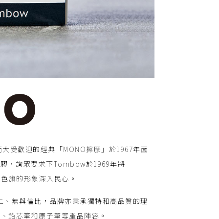
而大受歡迎的經典「MONO擦膠」於1967年面
膠，詢眾要求下Tombow於1969年將
三色旗的形象深入民心。
無二、無與倫比，品牌亦秉承獨特和高品質的理
帶、鉛芯筆和原子筆等產品陣容。