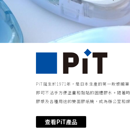
PiT誕生於1971年，是日本生產的第一款漿糊筆，名稱
即可不沾手方便塗畫和黏貼的固體膠水。隨著時
膠漿及各種用途的雙面膠紙機，成為辦公室和
查看PiT產品