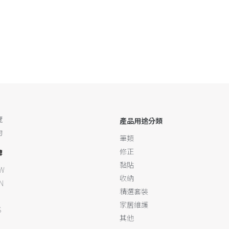
覽
產品用途分類
物
筆類
修正
牌
黏貼
W
收納
N
精選套裝
家居維護
S
其他