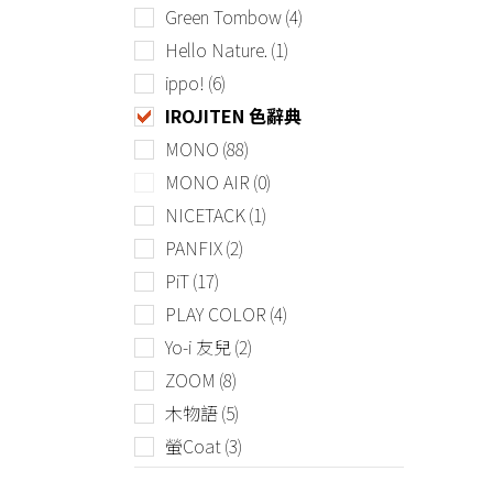
Green Tombow
(4)
Hello Nature.
(1)
ippo!
(6)
IROJITEN 色辭典
MONO
(88)
MONO AIR
(0)
NICETACK
(1)
PANFIX
(2)
PiT
(17)
PLAY COLOR
(4)
Yo-i 友兒
(2)
ZOOM
(8)
木物語
(5)
螢Coat
(3)