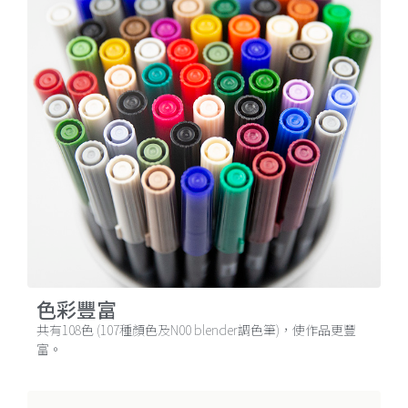
色彩豐富
共有108色 (107種顏色及N00 blender調色筆)，使作品更豐
富。