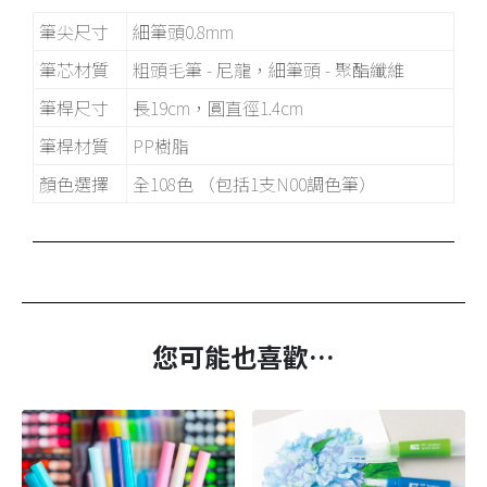
筆尖尺寸
細筆頭0.8mm
筆芯材質
粗頭毛筆 - 尼龍，細筆頭 - 聚酯纖維
筆桿尺寸
長19cm，圓直徑1.4cm
筆桿材質
PP樹脂
顏色選擇
全108色 （包括1支N00調色筆）
您可能也喜歡…