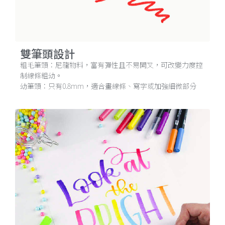
雙筆頭設計
粗毛筆頭：尼龍物料，富有彈性且不易開叉，可改變力度控
制線條粗幼。
幼筆頭：只有0.8mm，適合畫線條、寫字或加強細微部分