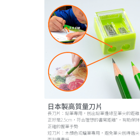
日本製高質量刀片
長刀片：鉛筆專用，刨出鉛筆邊緣至筆尖的距離
正好是2.5cm，符合理想的書寫距離*，有助保持
正確的握筆手勢
短刀片：木顏色或蠟筆專用，避免筆尖刨得過尖
而刮傷畫紙