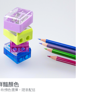
鮮豔顏色
多款顏色選擇，隨意配搭