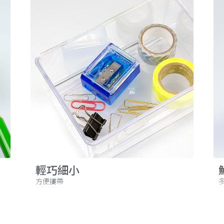
輕巧細小
方便攜帶