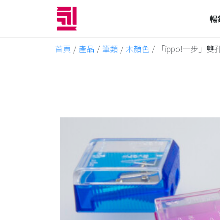
暢
首頁
/
產品
/
筆類
/
木顏色
/
「ippo!一步」