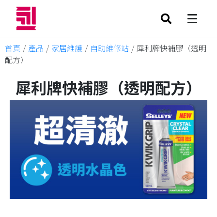
首頁
/
產品
/
家居維護
/
自助維修站
/
犀利牌快補膠（透明
配方）
犀利牌快補膠（透明配方）