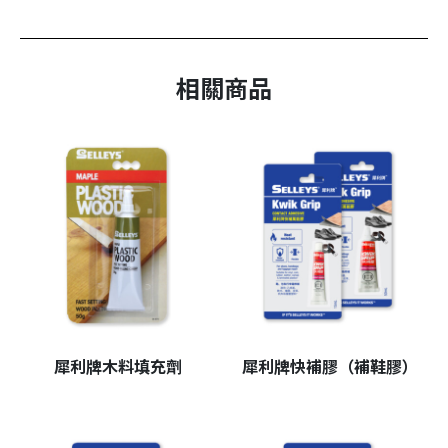
相關商品
犀利牌木料填充劑
犀利牌快補膠（補鞋膠）