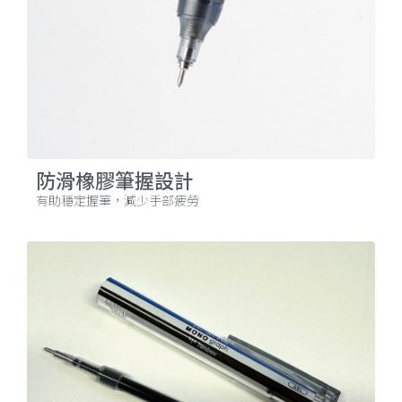
防滑橡膠筆握設計
有助穩定握筆，減少手部疲勞