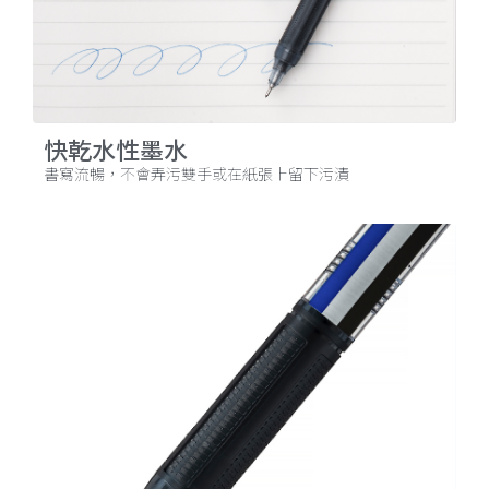
快乾水性墨水
書寫流暢，不會弄污雙手或在紙張上留下污漬