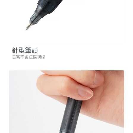
針型筆頭
書寫不會遮擋視線