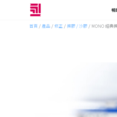
暢
首頁
/
產品
/
修正
/
擦膠 / 沙膠
/
MONO 經典