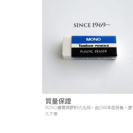
質量保證
MONO優質擦膠的代名詞，由1969年起發售，歷
久不衰