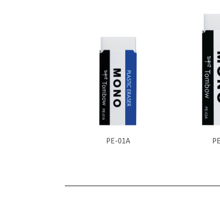
PE-01A
PE