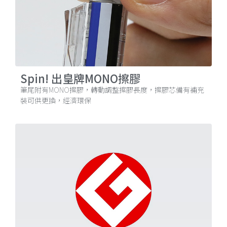
Spin! 出皇牌MONO擦膠
筆尾附有MONO擦膠，轉動調整擦膠長度，擦膠芯備有補充
裝可供更換，經濟環保