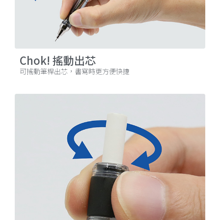
Chok! 搖動出芯
可搖動筆桿出芯，書寫時更方便快捷