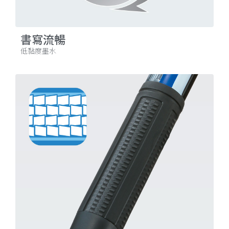
書寫流暢
低黏度墨水