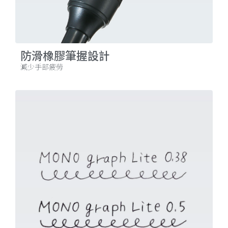
防滑橡膠筆握設計
減少手部疲勞