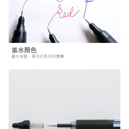
墨水顏色
墨水有藍、黑及紅色可供選擇