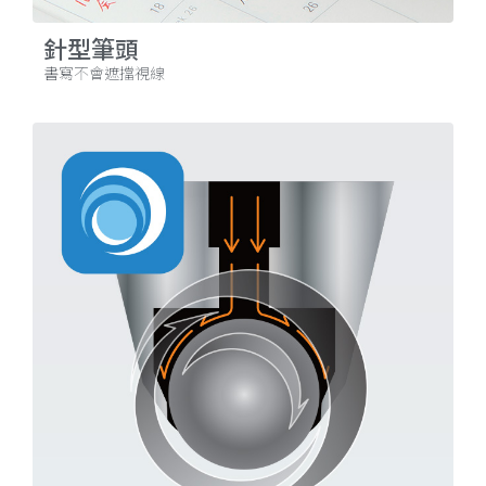
針型筆頭
書寫不會遮擋視線