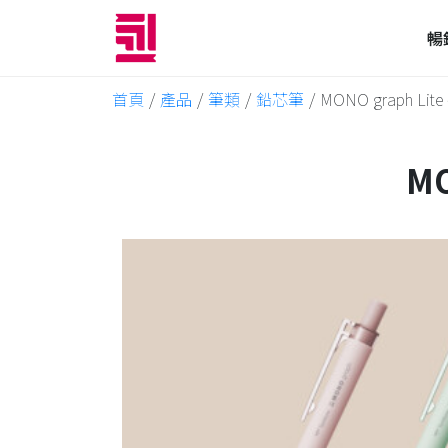
暢
首頁
/
產品
/
筆類
/
鉛芯筆
/
MONO graph L
M