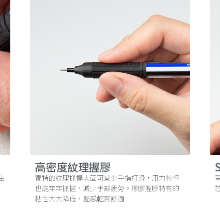
高密度紋理握膠
在
獨特的紋理抓握表面可減少手指打滑，用力較輕
也能牢牢抓握，減少手部疲勞。橡膠握膠特有的
粘性大大降低，握感乾爽舒適