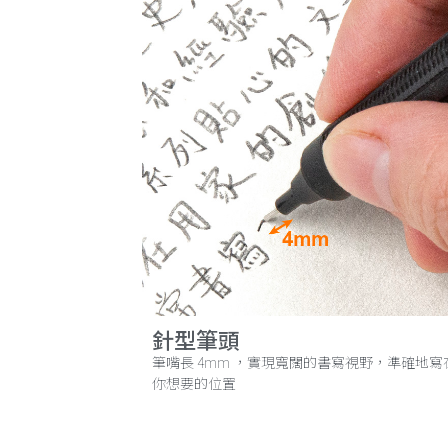
針型筆頭
筆嘴長 4mm ，實現寬闊的書寫視野，準確地寫
你想要的位置