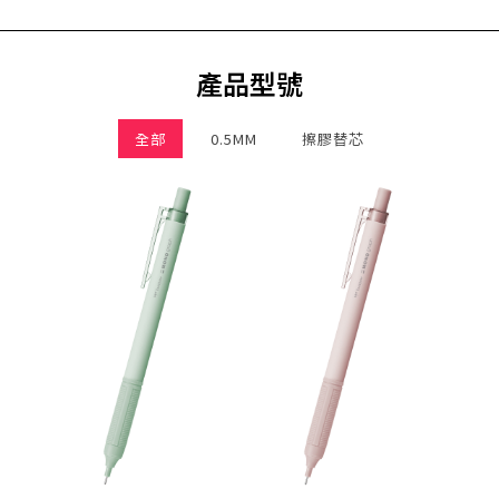
產品型號
全部
0.5MM
擦膠替芯