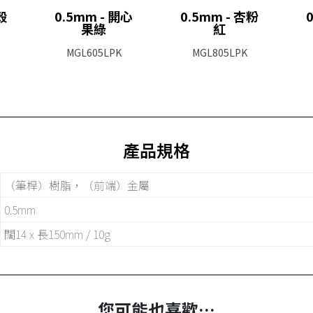
殼
0.5mm - 開心
0.5mm - 杏粉
果綠
紅
MGL605LPK
MGL805LPK
產品規格
（筆桿）樹脂，（前端）金屬
0.5mm
闊14 x 長150mm / 10g
您可能也喜歡…