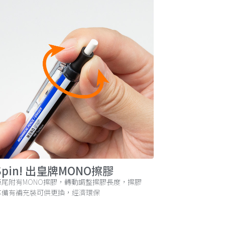
Spin! 出皇牌MONO擦膠
筆尾附有MONO擦膠，轉動調整擦膠長度，擦膠
芯備有補充裝可供更換，經濟環保