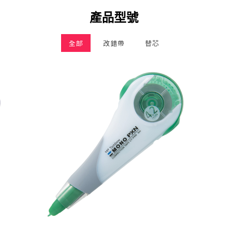
產品型號
全部
改錯帶
替芯