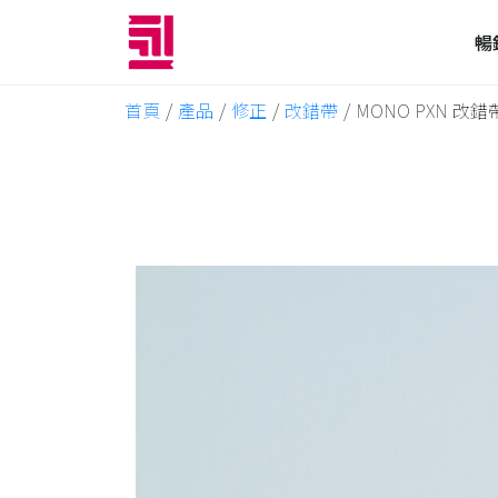
暢
首頁
/
產品
/
修正
/
改錯帶
/
MONO PXN 改錯