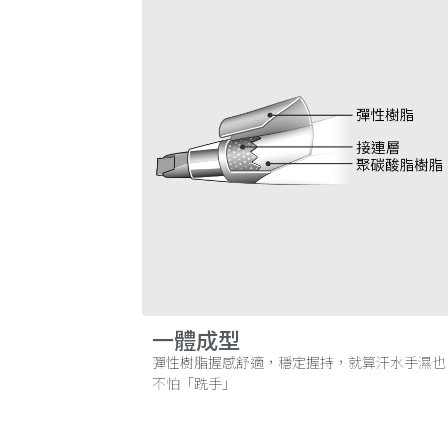
一體成型
彈性樹脂握感舒適，穩定握持，就算汗水手濕也
不怕「跣手」