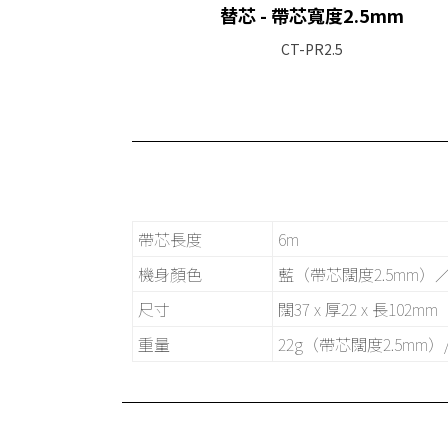
替芯 - 帶芯寬度2.5mm
CT-PR2.5
帶芯長度
6m
機身顏色
藍（帶芯闊度2.5mm）
尺寸
闊37 x 厚22 x 長102mm
重量
22g（帶芯闊度2.5mm）