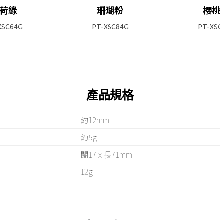
荷綠
珊瑚粉
櫻
XSC64G
PT-XSC84G
PT-XS
產品規格
約12mm
約5g
闊17 x 長71mm
12g