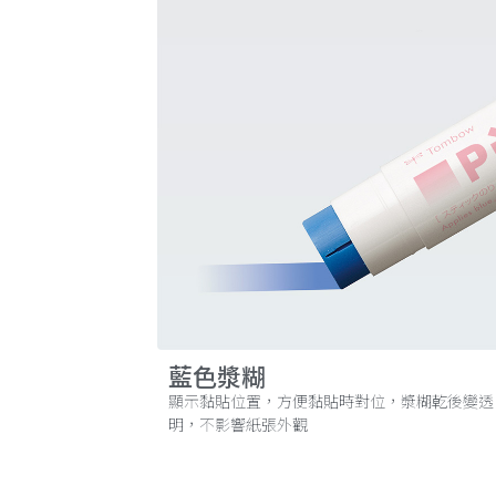
藍色漿糊
顯示黏貼位置，方便黏貼時對位，漿糊乾後變透
明，不影響紙張外觀