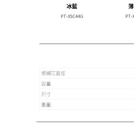
冰藍
薄
PT-XSC44G
PT-
漿糊芯直徑
容量
尺寸
重量