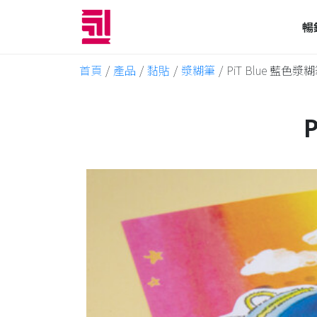
暢
首頁
/
產品
/
黏貼
/
漿糊筆
/
PiT Blue 藍色漿