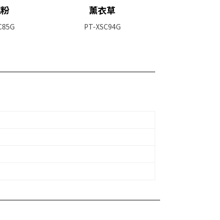
桃粉
薰衣草
C85G
PT-XSC94G