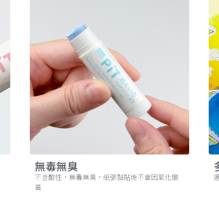
無毒無臭
不含酸性，無毒無臭，紙張黏貼後不會因氧化變
黃