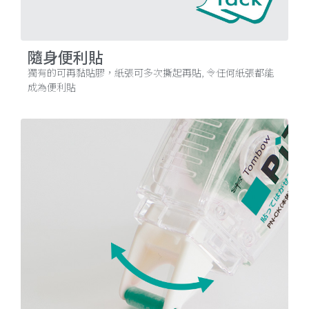
隨身便利貼
獨有的可再黏貼膠，紙張可多次撕起再貼, 令任何紙張都能
成為便利貼