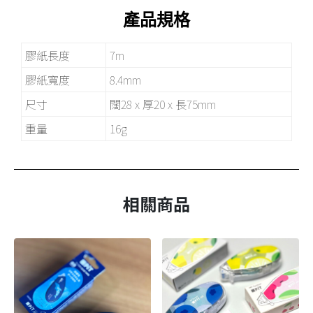
產品規格
膠紙長度
7m
膠紙寬度
8.4mm
尺寸
闊28 x 厚20 x 長75mm
重量
16g
相關商品