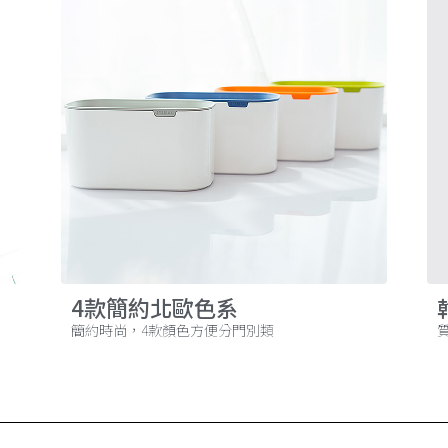
4款簡約北歐色系
簡約時尚，4款顏色方便分門別類