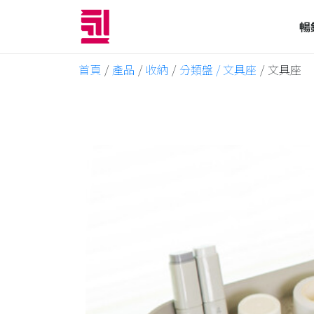
暢
首頁
/
產品
/
收納
/
分類盤 / 文具座
/
文具座