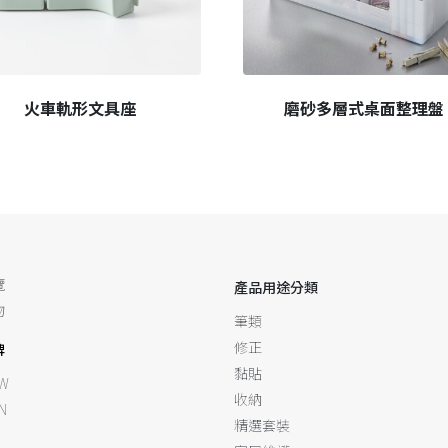
火車軌形文具座
磨砂多層式桌面整理盤
覽
產品用途分類
物
筆類
修正
牌
黏貼
W
收納
N
精選套裝