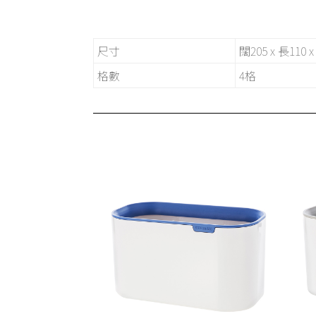
尺寸
闊205 x 長110 
格數
4格