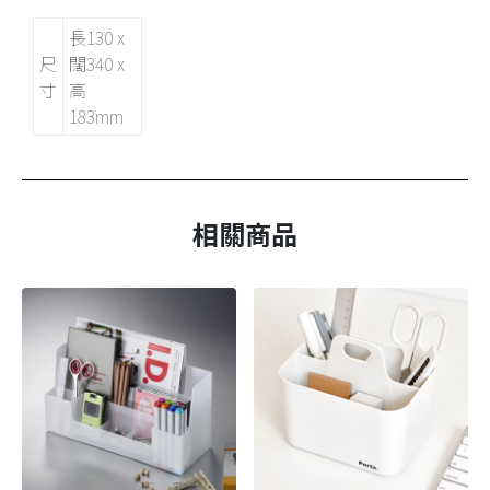
長130 x
尺
闊340 x
寸
高
183mm
相關商品