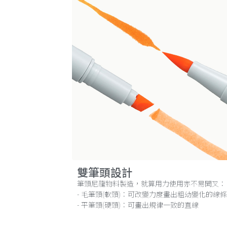
雙筆頭設計
筆頭尼龍物料製造，就算用力使用亦不易開叉：
- 毛筆頭(軟頭)：可改變力度畫出粗幼變化的線條
- 平筆頭(硬頭)：可畫出規律一致的直線