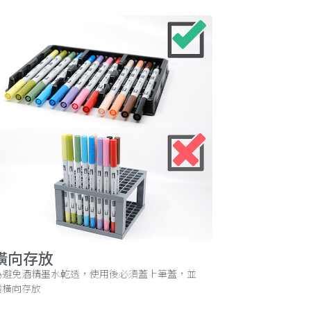
橫向存放
為避免酒精墨水乾透，使用後必須蓋上筆蓋，並
需橫向存放