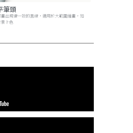
平筆頭
可畫出規律一致的直線，適用於大範圍繪畫，如
背景上色