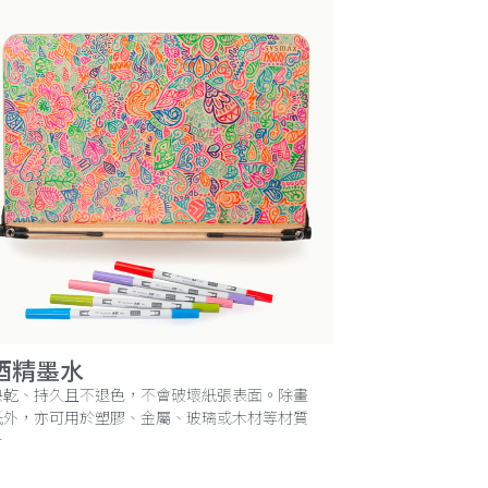
酒精墨水
快乾、持久且不退色，不會破壞紙張表面。除畫
紙外，亦可用於塑膠、金屬、玻璃或木材等材質
上