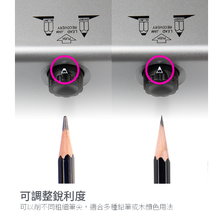
可調整銳利度
可以削不同粗細筆尖，適合多種鉛筆或木顏色用法