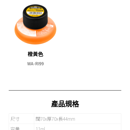
橙黃色
WA-RI99
產品規格
尺寸
闊70x厚70x長44mm
容量
11ml