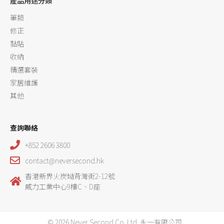
產品用途分類
筆類
修正
黏貼
收納
精選套裝
家居維護
其他
查詢聯絡
+852 2606 3800
contact@neversecond.hk
香港新界火炭坳背灣街2-12號
威力工業中心9樓C、D座
© 2026 Never Second Co. Ltd. 永一有限公司