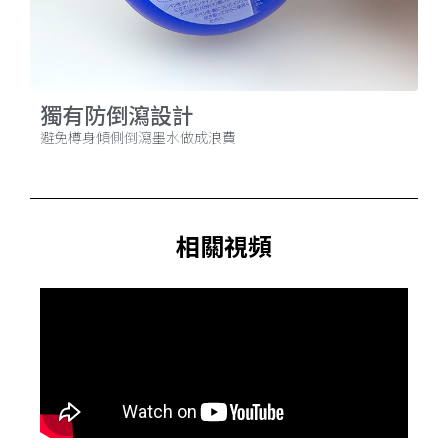
獨有防倒瀉設計
避免樽身傾側倒瀉墨水做成浪費
相關視頻