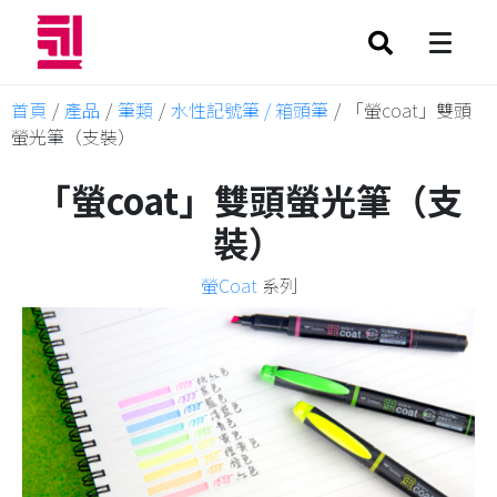
首頁
/
產品
/
筆類
/
水性記號筆 / 箱頭筆
/
「螢coat」雙頭
螢光筆（支裝）
「螢coat」雙頭螢光筆（支
裝）
螢Coat
系列