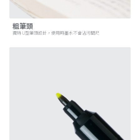
粗筆頭
獨特 U型筆頭設計，使用時墨水不會沾污間尺