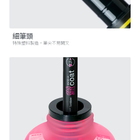
細筆頭
特殊塑料製造，筆尖不易開叉