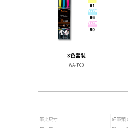
3色套裝
WA-TC3
筆尖尺寸
細筆頭 0