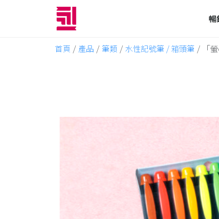
暢
首頁
/
產品
/
筆類
/
水性記號筆 / 箱頭筆
/
「螢