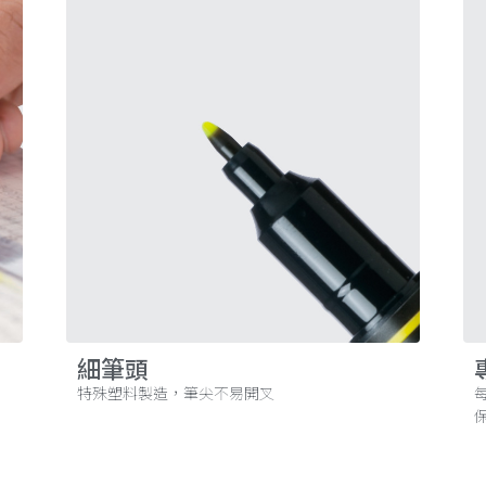
細筆頭
特殊塑料製造，筆尖不易開叉