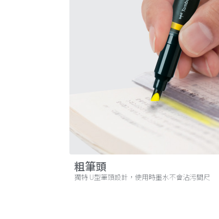
粗筆頭
獨特 U型筆頭設計，使用時墨水不會沾污間尺