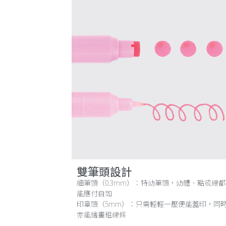
雙筆頭設計
細筆頭（0.3mm）：特幼筆頭，幼體、點或線都
能應付自如
印章頭（5mm）：只需輕輕一壓便能蓋印，同
亦能繪畫粗線條