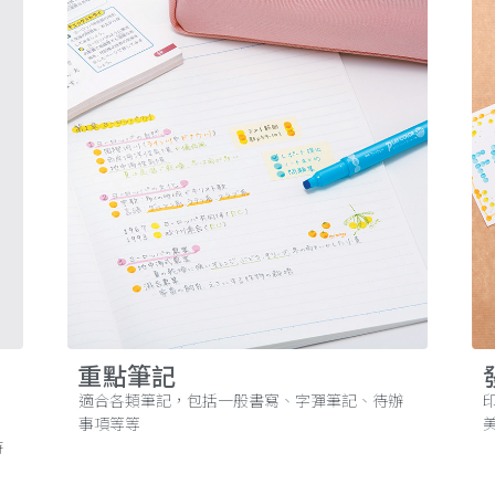
重點筆記
適合各類筆記，包括一般書寫、字彈筆記、待辦
事項等等
時