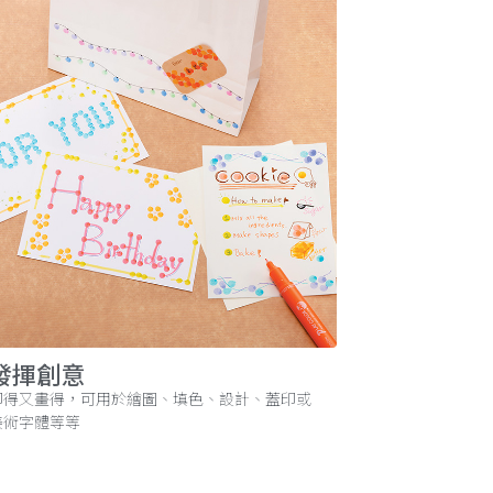
發揮創意
印得又畫得，可用於繪圖、填色、設計、蓋印或
美術字體等等