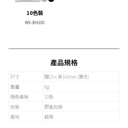
10色裝
WS-BH10C
產品規格
尺寸
闊15 x 長142mm (單支)
重量
8g
顏色套裝
10色
包裝
膠盒包裝
產地
越南