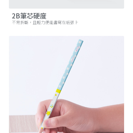
2B筆芯硬度
不易折斷，且輕力便能書寫在紙張上