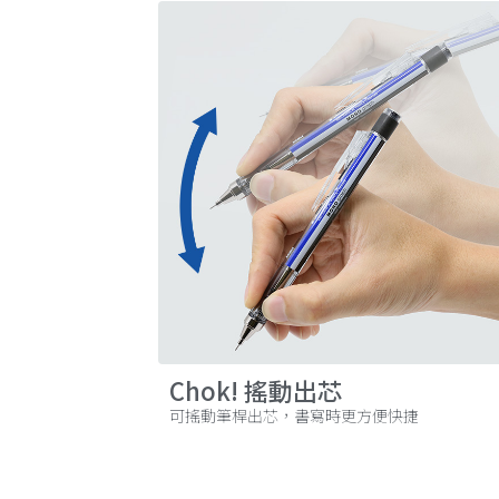
Chok! 搖動出芯
可搖動筆桿出芯，書寫時更方便快捷