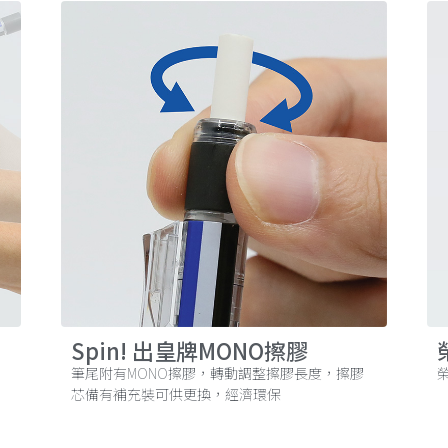
Spin! 出皇牌MONO擦膠
筆尾附有MONO擦膠，轉動調整擦膠長度，擦膠
榮
芯備有補充裝可供更換，經濟環保