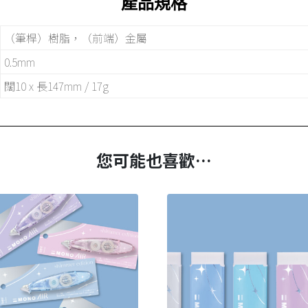
產品規格
（筆桿）樹脂，（前端）金屬
0.5mm
闊10 x 長147mm / 17g
您可能也喜歡…