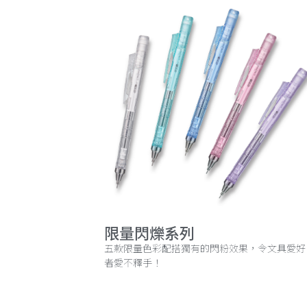
限量閃爍系列
五款限量色彩配搭獨有的閃粉效果，令文具愛好
者愛不釋手！