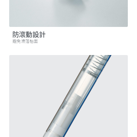
防滾動設計
避免滑落枱面