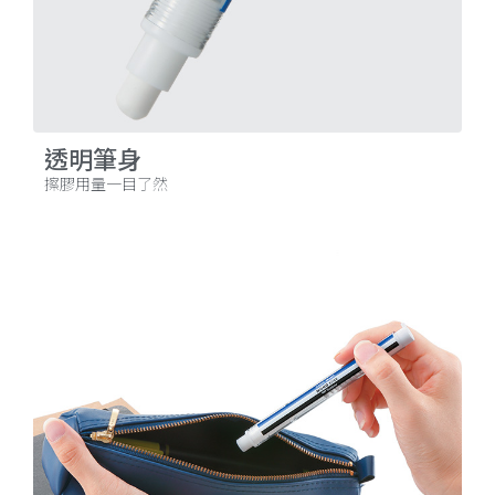
透明筆身
擦膠用量一目了然