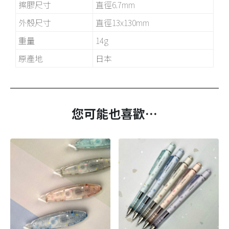
擦膠尺寸
直徑6.7mm
外殼尺寸
直徑13x130mm
重量
14g
原產地
日本
您可能也喜歡…