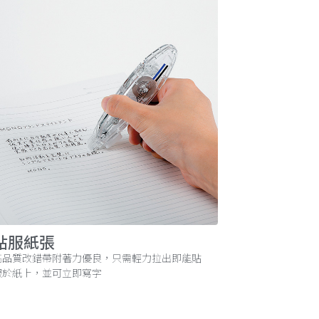
貼服紙張
高品質改錯帶附著力優良，只需輕力拉出即能貼
服於紙上，並可立即寫字