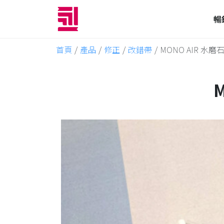
暢
首頁
/
產品
/
修正
/
改錯帶
/
MONO AIR 水