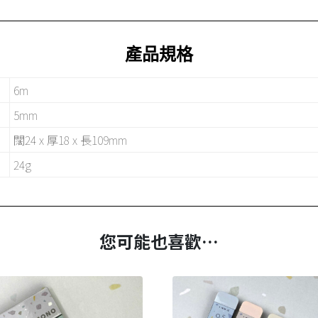
產品規格
6m
5mm
闊24 x 厚18 x 長109mm
24g
您可能也喜歡…