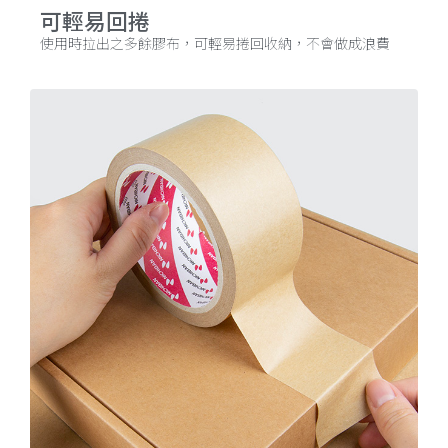
可輕易回捲
使用時拉出之多餘膠布，可輕易捲回收納，不會做成浪費