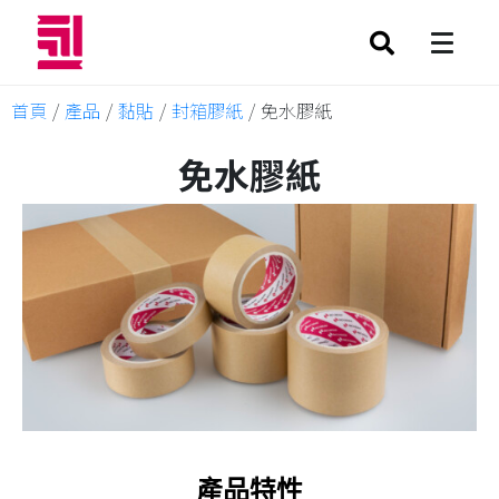
首頁
/
產品
/
黏貼
/
封箱膠紙
/
免水膠紙
免水膠紙
產品特性