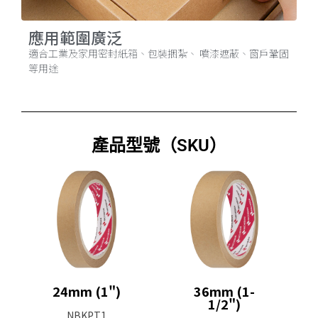
應用範圍廣泛
適合工業及家用密封紙箱、包裝捆紮、 噴漆遮蔽、窗戶鞏固
等用途
產品型號（SKU）
24mm (1")
36mm (1-
1/2")
NBKPT1