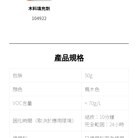
木料填充劑
104922
產品規格
包裝
50g
顏色
楓木色
VOC含量
< 70g/L
結皮
：10分鐘
固化時間（取決於應用環境）
完全乾固：24小時
適用於
只適用於室內使用