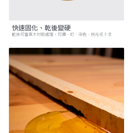
快速固化、乾後變硬
乾後可當真木材般處理，可鑽、釘、染色、刨光或上漆