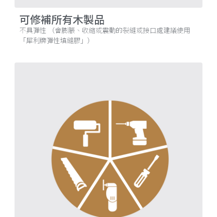
可修補所有木製品
不具彈性 （會膨脹、收縮或震動的裂縫或接口處建議使用
「犀利牌彈性填縫膠」）