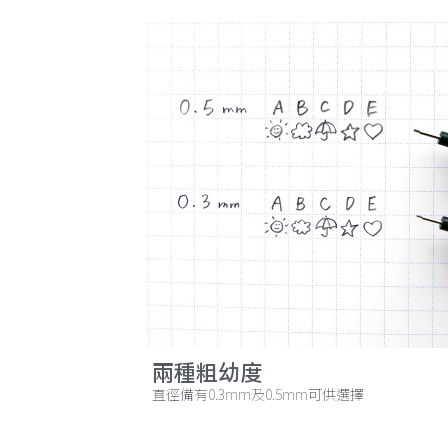
兩種粗幼度
直徑備有0.3mm及0.5mm可供選擇