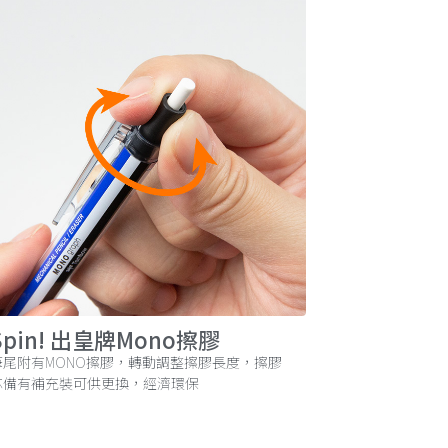
Spin! 出皇牌Mono擦膠
筆尾附有MONO擦膠，轉動調整擦膠長度，擦膠
芯備有補充裝可供更換，經濟環保