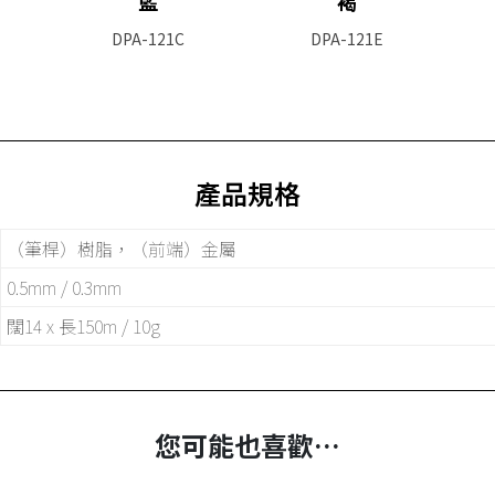
藍
褐
DPA-121C
DPA-121E
產品規格
（筆桿）樹脂，（前端）金屬
0.5mm / 0.3mm
闊14 x 長150m / 10g
您可能也喜歡…