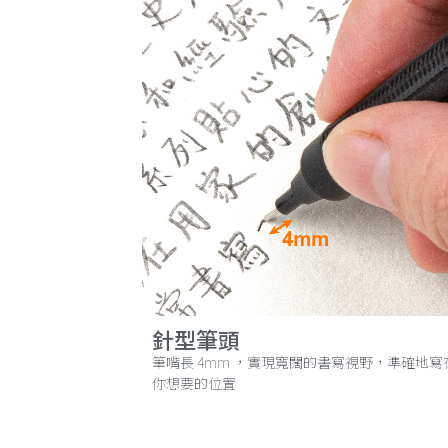
針型筆頭
筆嘴長 4mm ，實現寬闊的書寫視野，準確地寫
你想要的位置