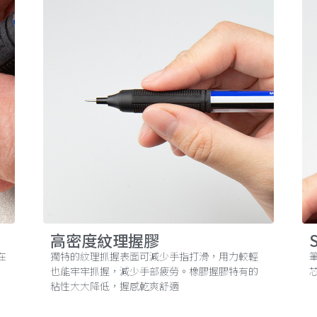
高密度紋理握膠
在
獨特的紋理抓握表面可減少手指打滑，用力較輕
也能牢牢抓握，減少手部疲勞。橡膠握膠特有的
粘性大大降低，握感乾爽舒適