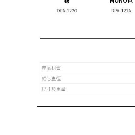
粉
MONO色
DPA-122G
DPA-121A
產品材質
鉛芯直徑
尺寸及重量