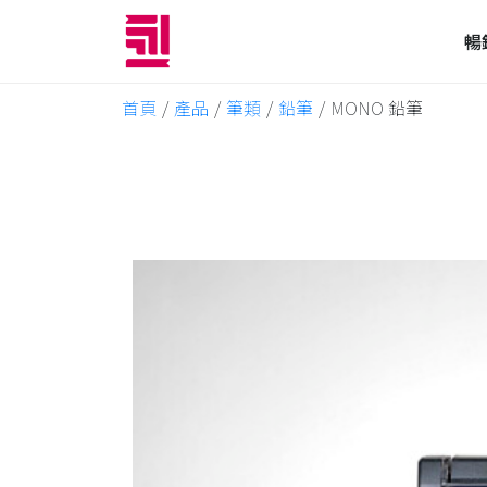
暢
首頁
/
產品
/
筆類
/
鉛筆
/
MONO 鉛筆