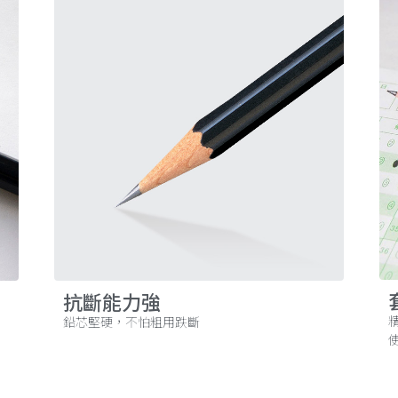
抗斷能力強
鉛芯堅硬，不怕粗用跌斷