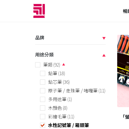
暢
品牌
用途分類
筆類
(92)
鉛筆
(18)
鉛芯筆
(36)
原子筆 / 走珠筆 / 啫喱筆
(11)
多用途筆
(1)
木顏色
(8)
彩繪毛筆
(11)
「螢
水性記號筆 / 箱頭筆