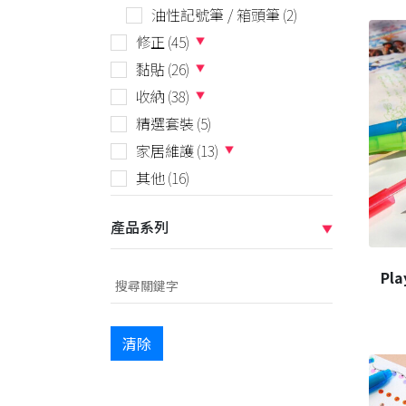
油性記號筆 / 箱頭筆
(2)
修正
(45)
黏貼
(26)
收納
(38)
精選套裝
(5)
家居維護
(13)
其他
(16)
產品系列
Pl
清除